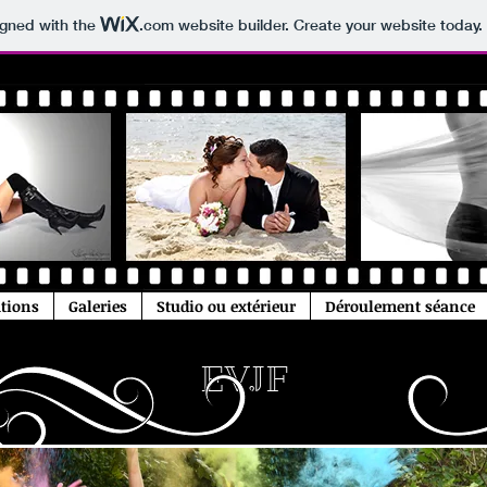
igned with the
.com
website builder. Create your website today.
ations
Galeries
Studio ou extérieur
Déroulement séance
EVJF