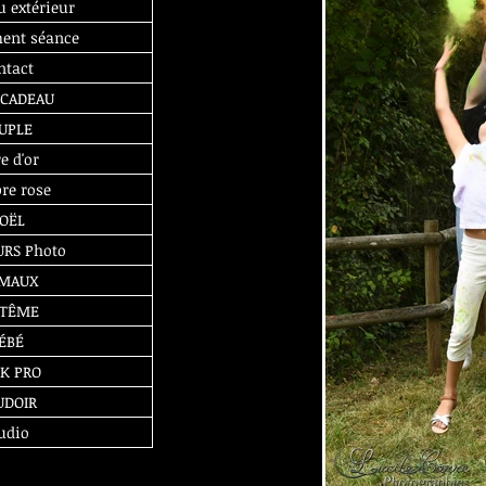
u extérieur
ent séance
ntact
 CADEAU
UPLE
e d'or
re rose
OËL
RS Photo
IMAUX
PTÊME
ÉBÉ
K PRO
UDOIR
udio